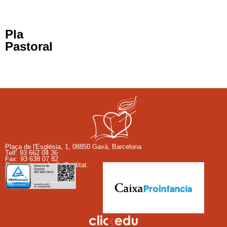
Pla
Pastoral
Plaça de l'Església, 1, 08850 Gavà, Barcelona
Telf: 93 662 04 36​
Fax: 93 638 07 82 ​
Som una escola de Qualitat.