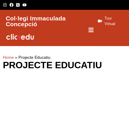
Col·legi Immaculada
Tour
Concepció
Virtual
Home
»
Projecte Educatiu
PROJECTE EDUCATIU